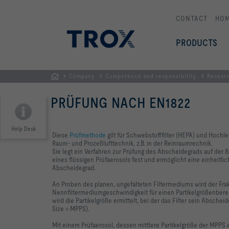
CONTACT
HO
PRODUCTS
Company
Competence and responsibility
Resear
HOMEPAGE
PRÜFUNG NACH EN1822
Help Desk
Diese
Prüfmethode
gilt für Schwebstofffilter (HEPA) und Hochle
Raum- und Prozeßlufttechnik, z.B. in der Reinraumrechnik.
Sie legt ein Verfahren zur Prüfung des Abscheidegrads auf der 
eines flüssigen Prüfaerosols fest und ermöglicht eine einheitli
Abscheidegrad.
An Proben des planen, ungefalteten Filtermediums wird der Fra
Nennfiltermediumgeschwindigkeit für einen Partikelgrößenberei
wird die Partikelgröße ermittelt, bei der das Filter sein Absche
Size = MPPS).
Mit einem Prüfaerosol, dessen mittlere Partikelgröße der MPPS e