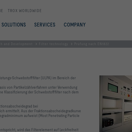
ME
TROX WORLDWIDE
SOLUTIONS
SERVICES
COMPANY
ch and Development
Filter technology
Prüfung nach EN1822
istungs-Schwebstofffilter (ULPA) im Bereich der
Basis von Partikelzählverfahren unter Verwendung
che Klassifizierung der Schwebstofffilter nach dem
ktionsabscheidegrad bei
ch ermittelt. Aus der Fraktionsabscheidegradkurve
idegradminimum aufweist (Most Penetrating Particle
ntspricht, wird das Filterelement auf Leckfreiheit